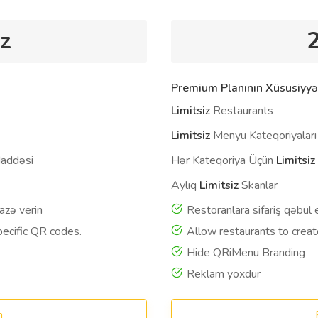
z
Premium Planının Xüsusiyyət
Limitsiz
Restaurants
Limitsiz
Menyu Kateqoriyaları
addəsi
Hər Kateqoriya Üçün
Limitsiz
Aylıq
Limitsiz
Skanlar
azə verin
Restoranlara sifariş qəbul 
pecific QR codes.
Allow restaurants to creat
Hide QRiMenu Branding
Reklam yoxdur
n