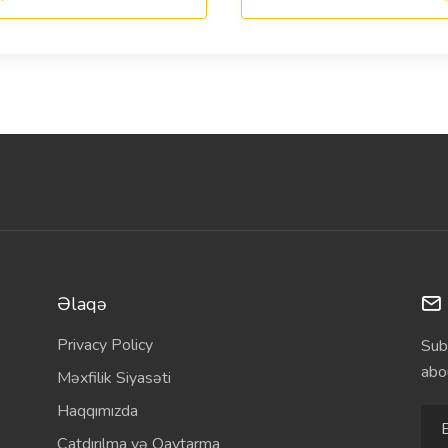
Əlaqə
Privacy Policy
Sub
abo
Məxfilik Siyasəti
Haqqımızda
Çatdırılma və Qaytarma