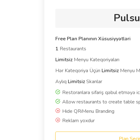
Pulsu
Free Plan Planının Xüsusiyyətləri
1
Restaurants
Limitsiz
Menyu Kateqoriyaları
Hər Kateqoriya Üçün
Limitsiz
Menyu M
Aylıq
Limitsiz
Skanlar
Restoranlara sifariş qəbul etməyə ic
Allow restaurants to create table s
Hide QRiMenu Branding
Reklam yoxdur
Plan Seçi