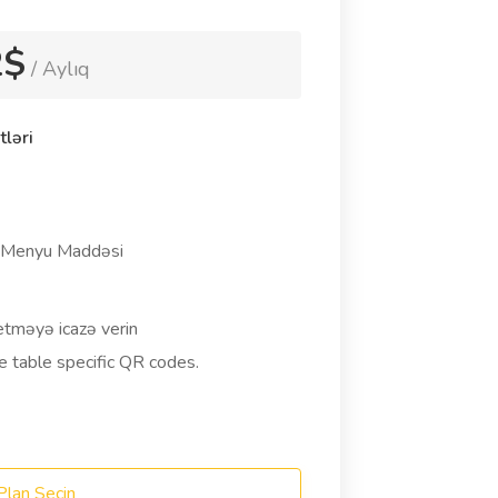
2$
/ Aylıq
ləri
Menyu Maddəsi
etməyə icazə verin
e table specific QR codes.
Plan Seçin