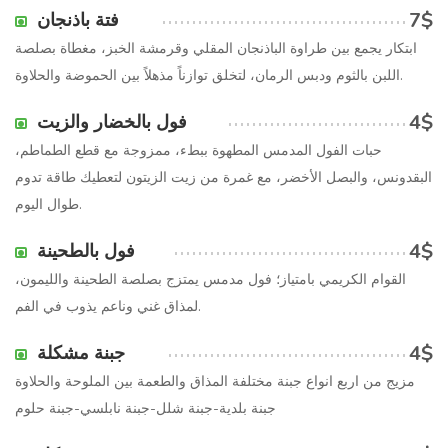
7$
فتة باذنجان
ابتكار يجمع بين طراوة الباذنجان المقلي وقرمشة الخبز، مغطاة بصلصة
اللبن بالثوم ودبس الرمان، لتخلق توازناً مذهلاً بين الحموضة والحلاوة.
4$
فول بالخضار والزيت
حبات الفول المدمس المطهوة ببطء، ممزوجة مع قطع الطماطم،
البقدونس، والبصل الأخضر، مع غمرة من زيت الزيتون لتعطيك طاقة تدوم
طوال اليوم.
4$
فول بالطحينة
القوام الكريمي بامتياز؛ فول مدمس يمتزج بصلصة الطحينة والليمون،
لمذاق غني وناعم يذوب في الفم.
4$
جبنة مشكلة
مزيج من اربع انواع جبنة مختلفة المذاق والطعمة بين الملوحة والحلاوة
جبنة بلدية-جبنة شلل-جبنة نابلسي-جبنة حلوم