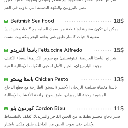
غني بالبروتين والنكهة الدسمة التي تذوب في الفم.
18$
Beitmisk Sea Food
(قطعة من سمك الفيليه مع 5 حبات قريدس )يمكن ان تكون مشوية او
مقلية 5 حبات كالمار طبق غني بطعم البحر بنكه بيت مسك
15$
باستا الفريدو Fettuccine Alfredo
شرائح الباستا العريضة (فيتوتشيني) مع صوص الكريمة البيضاء الكثيف
وجبنة البارميزان، الخيار الأول لمحبي النكهات الإيطالية الغنية.
13$
باستا بيستو Chicken Pesto
باستا مغطاة بصلصة الريحان الأخضر (البستو) الطازجة مع قطع الدجاج
المشوية وجبنة البارميزان، طبق يفوح برائحة الأعشاب الإيطالية.
11$
كوردون بلو Cordon Bleu
صدر دجاج محشو بطبقات من الجبن الفاخر والمرتديلا، يُغلف بالبقسماط
ويُقلى حتى يذوب الجبن من الداخل، طبق ملكي بامتياز.