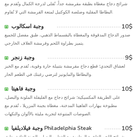
شرائح دجاج مغطاة بطبقة مقرمشة جداً، تُقلى لدرجة الكمال وتُقدم مع
البطاطا المقلية وصلصة الكوكتيل لمتعة القرمشة التي لا تُقاوم.
10$
وجبة اسكالوب
صدور الدجاج المدقوقة والمغطاة بالبقسماط الذهبي، طبق مفضل للجميع
يتميز بطراوة اللحم وقرمشة الغلاف الخارجي.
9$
وجبة زنجر
لعشاق التحدي؛ قطع دجاج مقرمشة بتتبيلة حارة وقوية، تُقدم مع الخبز
والبطاطا والمايونيز لترضي رغبتك في الطعم الحار.
10$
وجبة فاهيتا
على الطريقة المكسيكية؛ شرائح دجاج مع الفليفلة الملونة والبصل،
مطبوخة ببهارات الفاهيتا المدخنة، مغطاة بجبنة المزريلا ، تُقدم مع
الصوصات المتنوعة لتجربة مليئة بالألوان والنكهات.
10$
وجبة فيلاديلفيا Philadelphia Steak
شرائح اللحم الفاخرة المطهوة مع الفطر والبصل والجبنة الذائبة، طبق