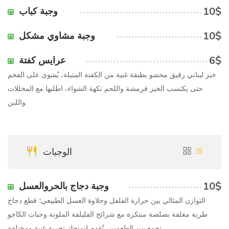
10$
وجبة كباب
10$
وجبة مشاوي مشكل
6$
عرايس كفتة
خبز لبناني رقيق محشو بطبقة غنية من الكفتة المتبلة، يُشوى على الفحم
حتى يكتسب الخبز قرمشة واللحم نكهة الشواء، اطلبها مع المخللات
واللبن.
الوجبات
10$
وجبة دجاج بالحروالعسل
التوازن المثالي بين حرارة الفلفل وحلاوة العسل الطبيعي؛ قطع دجاج
طرية مغلفة بصلصة مبتكرة مع شرائح الفليلفة الملونة وحبات الكاجو
تجمع بين الطعمين، تُقدم لتمنحك تجربة غنية ومختلفة.