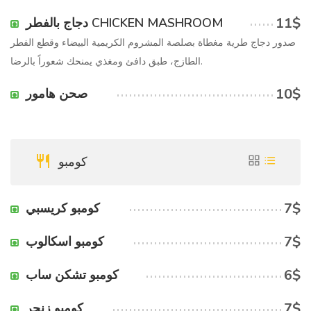
11$
دجاج بالفطر CHICKEN MASHROOM
صدور دجاج طرية مغطاة بصلصة المشروم الكريمية البيضاء وقطع الفطر
الطازج، طبق دافئ ومغذي يمنحك شعوراً بالرضا.
10$
صحن هامور
كومبو
7$
كومبو كريسبي
7$
كومبو اسكالوب
6$
كومبو تشكن ساب
7$
كومبو زنجر