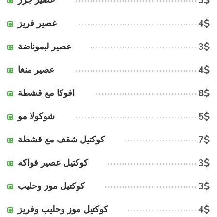
3$
عصير جزر
4$
عصير فريز
3$
عصير ليموناضة
4$
عصير منغا
8$
افوكا مع قشطة
5$
شوكولا مو
7$
كوكتيل شقف مع قشطة
3$
كوكتيل عصير فواكه
3$
كوكتيل موز وحليب
4$
كوكتيل موز وحليب وفريز