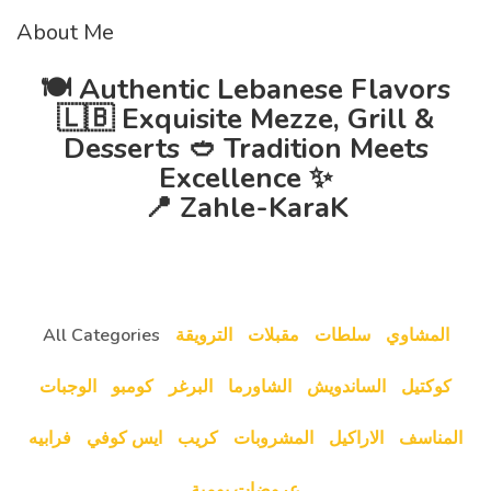
About Me
🍽 Authentic Lebanese Flavors
🇱🇧 Exquisite Mezze, Grill &
Desserts 🥙 Tradition Meets
Excellence ✨
📍 Zahle-KaraK
المشاوي
سلطات
مقبلات
الترويقة
All Categories
كوكتيل
الساندويش
الشاورما
البرغر
كومبو
الوجبات
المناسف
الاراكيل
المشروبات
كريب
ايس كوفي
فرابيه
عروضات يومية