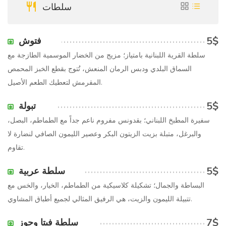
سلطات
5$
فتوش
سلطة القرية اللبنانية بامتياز؛ مزيج من الخضار الموسمية الطازجة مع
السماق البلدي ودبس الرمان المنعش، تُتوج بقطع الخبز المحمص
المقرمش لتعطيك الطعم الأصيل.
5$
تبولة
سفيرة المطبخ اللبناني؛ بقدونس مفروم ناعم جداً مع الطماطم، البصل،
والبرغل، متبلة بزيت الزيتون البكر وعصير الليمون الصافي لنضارة لا
تقاوم.
5$
سلطة عربية
البساطة والجمال؛ تشكيلة كلاسيكية من الطماطم، الخيار، والخس مع
تتبيلة الليمون والزيت، هي الرفيق المثالي لجميع أطباق المشاوي.
7$
سلطة فيتا وجوز