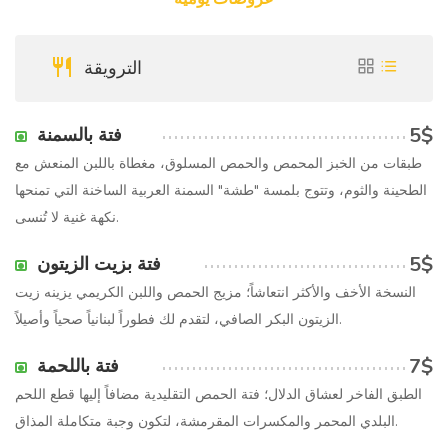
الترويقة
5$
فتة بالسمنة
طبقات من الخبز المحمص والحمص المسلوق، مغطاة باللبن المنعش مع
الطحينة والثوم، وتتوج بلمسة "طشة" السمنة العربية الساخنة التي تمنحها
نكهة غنية لا تُنسى.
5$
فتة بزيت الزيتون
النسخة الأخف والأكثر انتعاشاً؛ مزيج الحمص واللبن الكريمي يزينه زيت
الزيتون البكر الصافي، لتقدم لك فطوراً لبنانياً صحياً وأصيلاً.
7$
فتة باللحمة
الطبق الفاخر لعشاق الدلال؛ فتة الحمص التقليدية مضافاً إليها قطع اللحم
البلدي المحمر والمكسرات المقرمشة، لتكون وجبة متكاملة المذاق.