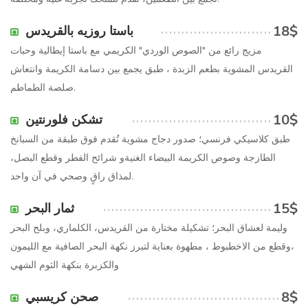
18$
باستا روزيه بالقريدس
مزيج رائع من "الصوص الوردي" الكريمي مع باستا إيطالية وحبات
القريدس المشوية بطعم الزبدة ، طبق يجمع بين دسامة الكريمة وانتعاش
صلصة الطماطم.
10$
تشكن فلورنتين
طبق كلاسيكي فرنسي؛ صدور دجاج مشوية تُقدم فوق طبقة من السبانخ
الطازجة وصوص الكريمة البيضاء الغنيةو شرائح الفطر وقطع البصل،
لمذاق راقٍ وصحي في آن واحد.
15$
ثمار البحر
وليمة لعشاق البحر؛ تشكيلة مختارة من القريدس، الكلماري، وبلح البحر
،وقطع من الاخطبوط ، مطهوة بعناية لتبرز نكهة البحر الصافية مع الليمون
والكزبرة بنكهة الثوم الشهي
8$
صحن كريسبي