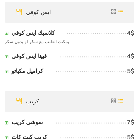
ايس كوفي
4$
كلاسيك ايس كوفي
يمكنك الطلب مع سكر او بدون سكر
4$
قيينا ايس كوفي
5$
كراميل مكياتو
كريب
7$
سوشي كريب
5$
كريب كيت كات