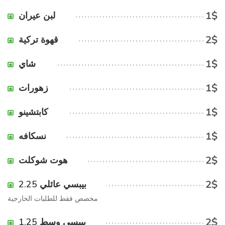
1$
لبن عيران
2$
قهوة تركية
1$
شاي
1$
زهورات
1$
كابتشينو
1$
نسكافه
2$
هوت شوكلت
2$
بيبسي عائلي 2.25
مخصص فقط للطلبات الخارجية
2$
بيبسي وسط 1.25