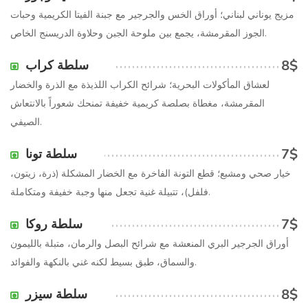
مزيج يوناني لبناني؛ أوراق الخس والجرجير مع جبنة الفيتا الكريمية وحبات
الجوز المقرمشة، يجمع بين ملوحة الجبن وحلاوة الدريسنج الخاص.
8$
سلطة كراب
لعشاق المأكولات البحرية؛ شرائح الكراب اللذيذة مع الذرة والخضار
المقرمشة، مغطاة بصلصة كريمية خفيفة تمنحك شعوراً بالانتعاش
الصيفي.
7$
سلطة تونا
خيار صحي ومشبع؛ قطع التونة الفاخرة مع الخضار المشكلة (ذرة، زيتون،
فلفل)، تتبيلة غنية تجعل منها وجبة خفيفة ومتكاملة.
7$
سلطة روكا
أوراق الجرجير البري المنعشة مع شرائح البصل والرمان، متبلة بالليمون
والسماق، طبق بسيط لكنه غني بالنكهة والفوائد.
8$
سلطة سيزر