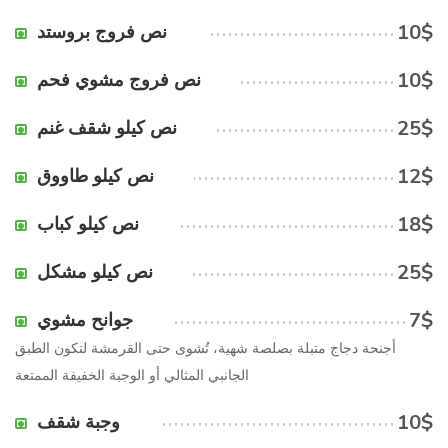
10$
نص فروج بروستد
10$
نص فروج مشوي فحم
25$
نص كيلو شقف غنم
12$
نص كيلو طاووق
18$
نص كيلو كباب
25$
نص كيلو مشكل
7$
جوانح مشوي
أجنحة دجاج متبلة بصلصة شهية، تُشوى حتى القرمشة لتكون الطبق
الجانبي المثالي أو الوجبة الخفيفة الممتعة
10$
وجبة شقف