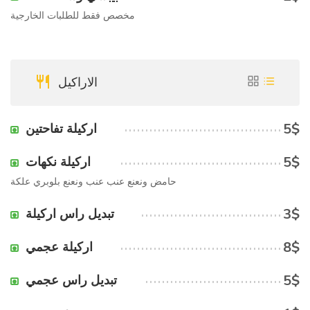
مخصص فقط للطلبات الخارجية
الاراكيل
5$
اركيلة تفاحتين
5$
اركيلة نكهات
حامض ونعنع عنب عنب ونعنع بلوبري علكة
3$
تبديل راس اركيلة
8$
اركيلة عجمي
5$
تبديل راس عجمي