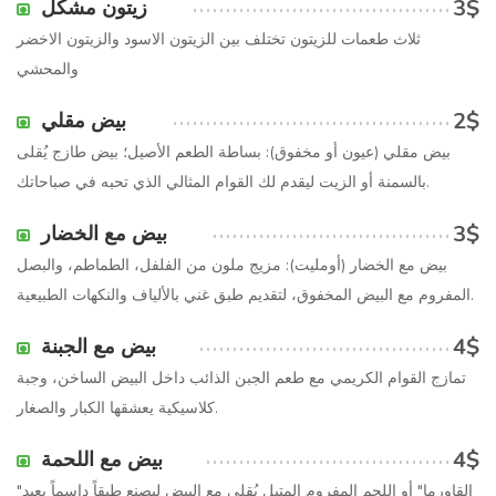
3$
زيتون مشكل
ثلاث طعمات للزيتون تختلف بين الزيتون الاسود والزيتون الاخضر
والمحشي
2$
بيض مقلي
بيض مقلي (عيون أو مخفوق): بساطة الطعم الأصيل؛ بيض طازج يُقلى
بالسمنة أو الزيت ليقدم لك القوام المثالي الذي تحبه في صباحاتك.
3$
بيض مع الخضار
بيض مع الخضار (أومليت): مزيج ملون من الفلفل، الطماطم، والبصل
المفروم مع البيض المخفوق، لتقديم طبق غني بالألياف والنكهات الطبيعية.
4$
بيض مع الجبنة
تمازج القوام الكريمي مع طعم الجبن الذائب داخل البيض الساخن، وجبة
كلاسيكية يعشقها الكبار والصغار.
4$
بيض مع اللحمة
"القاورما" أو اللحم المفروم المتبل يُقلى مع البيض ليصنع طبقاً داسماً يعيد