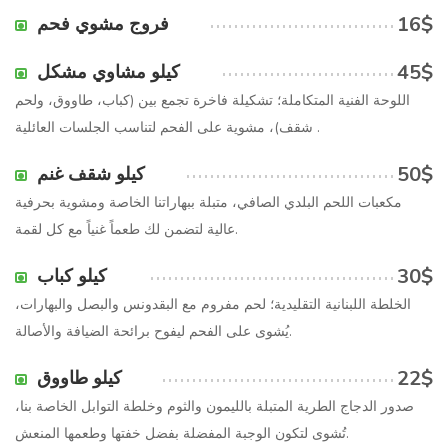
16$
فروج مشوي فحم
45$
كيلو مشاوي مشكل
اللوحة الفنية المتكاملة؛ تشكيلة فاخرة تجمع بين (كباب، طاووق، ولحم
شقف)، مشوية على الفحم لتناسب الجلسات العائلية .
50$
كيلو شقف غنم
مكعبات اللحم البلدي الصافي، متبلة ببهاراتنا الخاصة ومشوية بحرفية
عالية لتضمن لك طعماً غنياً مع كل لقمة.
30$
كيلو كباب
الخلطة اللبنانية التقليدية؛ لحم مفروم مع البقدونس والبصل والبهارات،
يُشوى على الفحم ليفوح برائحة الضيافة والأصالة.
22$
كيلو طاووق
صدور الدجاج الطرية المتبلة بالليمون والثوم وخلطة التوابل الخاصة بنا،
تُشوى لتكون الوجبة المفضلة بفضل خفتها وطعمها المنعش.