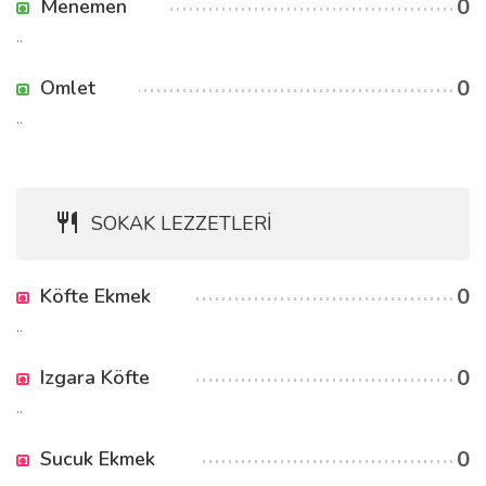
0
Menemen
..
0
Omlet
..
SOKAK LEZZETLERİ
0
Köfte Ekmek
..
0
Izgara Köfte
..
0
Sucuk Ekmek