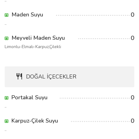
..
0
Maden Suyu
..
0
Meyveli Maden Suyu
Limonlu-Elmalı-Karpuz,Çilekli
DOĞAL İÇECEKLER
0
Portakal Suyu
..
0
Karpuz-Çilek Suyu
..