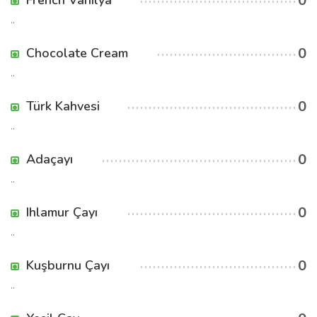
0
French Vanilya
..
0
Chocolate Cream
..
0
Türk Kahvesi
..
0
Adaçayı
..
0
Ihlamur Çayı
..
0
Kuşburnu Çayı
..