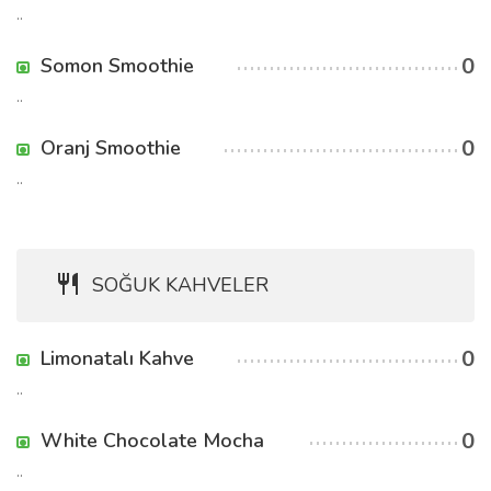
..
0
Somon Smoothie
..
0
Oranj Smoothie
..
SOĞUK KAHVELER
0
Limonatalı Kahve
..
0
White Chocolate Mocha
..