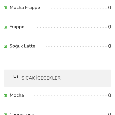
0
Mocha Frappe
..
0
Frappe
..
0
Soğuk Latte
..
SICAK İÇECEKLER
0
Mocha
..
0
Cappuccino