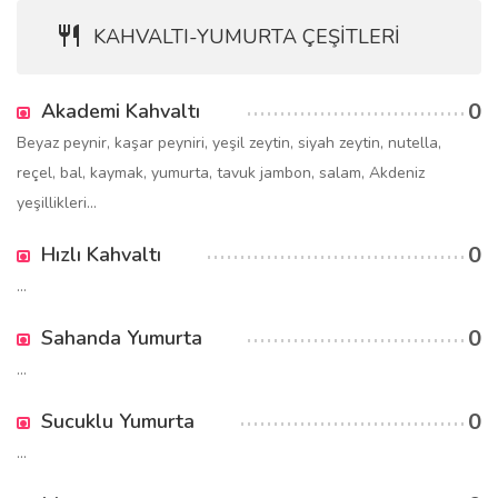
KAHVALTI-YUMURTA ÇEŞİTLERİ
0
Akademi Kahvaltı
Beyaz peynir, kaşar peyniri, yeşil zeytin, siyah zeytin, nutella,
reçel, bal, kaymak, yumurta, tavuk jambon, salam, Akdeniz
yeşillikleri...
0
Hızlı Kahvaltı
...
0
Sahanda Yumurta
...
0
Sucuklu Yumurta
...