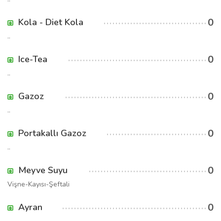
0
Kola - Diet Kola
..
0
Ice-Tea
..
0
Gazoz
..
0
Portakallı Gazoz
..
0
Meyve Suyu
Vişne-Kayısı-Şeftali
0
Ayran