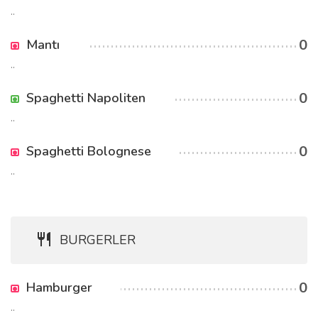
..
0
Mantı
..
0
Spaghetti Napoliten
..
0
Spaghetti Bolognese
..
BURGERLER
0
Hamburger
..