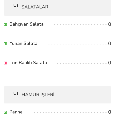
SALATALAR
0
Bahçıvan Salata
..
0
Yunan Salata
..
0
Ton Balıklı Salata
..
HAMUR İŞLERİ
0
Penne