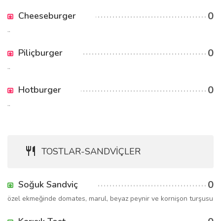
0
Cheeseburger
..
0
Piliçburger
..
0
Hotburger
..
TOSTLAR-SANDVİÇLER
0
Soğuk Sandviç
özel ekmeğinde domates, marul, beyaz peynir ve kornişon turşusu