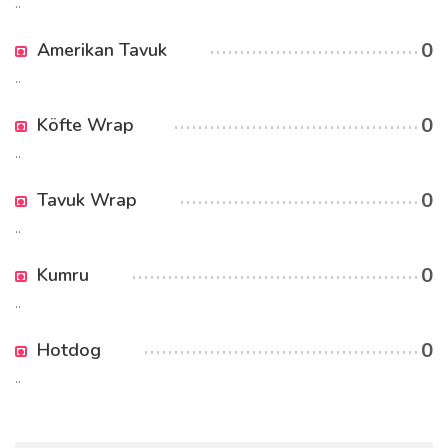
..
0
Amerikan Tavuk
..
0
Köfte Wrap
..
0
Tavuk Wrap
..
0
Kumru
..
0
Hotdog
..