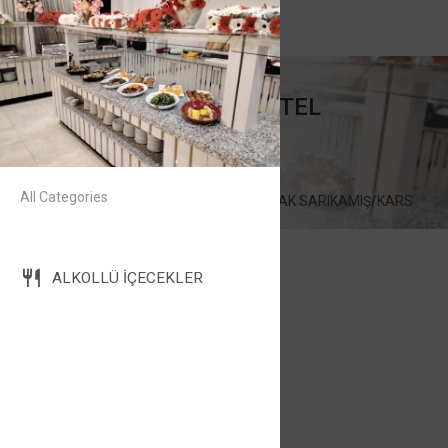
YAKUPOĞLU HOTEL
HOTEL
07.00-21.00
All Categories
İstiklal Mahallesi 14 SOKAK SARIKAMIŞ/KARS
ALKOLSUZ İÇECEKLER
ALKOLLÜ İÇECEKLER