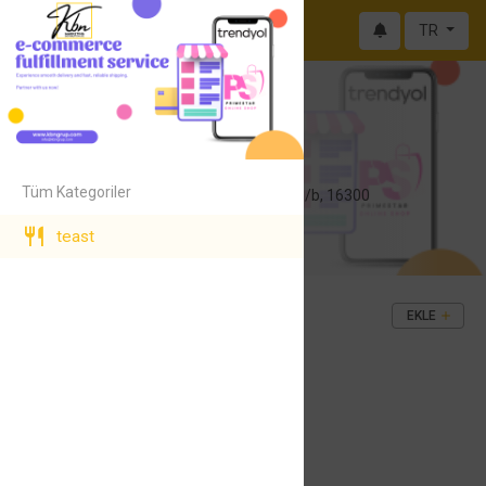
TR
test
213123
Tüm Kategoriler
Yıldırım, Kurtuluş Cd. 135/b, 16300
Yıldırım/Bursa
teast
12312312
deneme
EKLE
₺1.250
asdasad