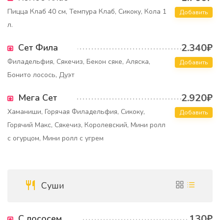
Пицца Клаб 40 см, Темпура Клаб, Сикоку, Кола 1
Добавить
л.
2.340₽
Сет Фила
Филадельфия, Сякечиз, Бекон сяке, Аляска,
Добавить
Бонито лосось, Дуэт
2.920₽
Мега Сет
Хаманиши, Горячая Филадельфия, Сикоку,
Добавить
Горячий Макс, Сякечиз, Королевский, Мини ролл
с огурцом, Мини ролл с угрем
Суши
130₽
С лососем