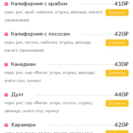
410₽
Калифорния с крабом
нори, рис, краб, майонез, огурец, авокадо, масаго
Добавить
(оранжевая)
420₽
Калифорния с лососем
нори, рис, лосось, майонез, огурец, авокадо,
Добавить
масаго (оранжевая)
430₽
Канадиан
нори, рис, сыр «Фила», угорь, огурец, авокадо,
Добавить
унаги соус, кунжут
440₽
Дуэт
нори, рис, сыр «Фила», угорь, лосось, огурец,
Добавить
авокадо, унаги соус, кунжут
420₽
Харакири