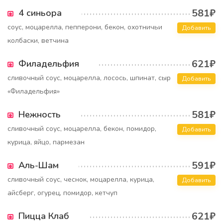
581₽
4 синьора
соус, моцарелла, пепперони, бекон, охотничьи
Добавить
колбаски, ветчина
621₽
Филадельфия
сливочный соус, моцарелла, лосось, шпинат, сыр
Добавить
«Филадельфия»
581₽
Нежность
сливочный соус, моцарелла, бекон, помидор,
Добавить
курица, яйцо, пармезан
591₽
Аль-Шам
сливочный соус, чеснок, моцарелла, курица,
Добавить
айсберг, огурец, помидор, кетчуп
621₽
Пицца Клаб