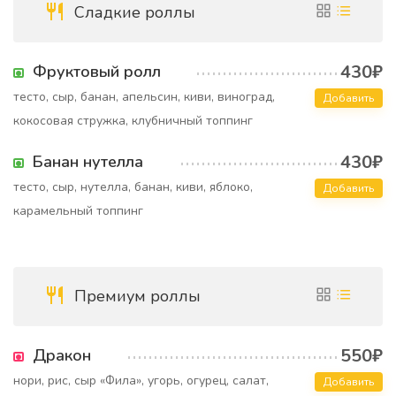
Сладкие роллы
430₽
Фруктовый ролл
тесто, сыр, банан, апельсин, киви, виноград,
Добавить
кокосовая стружка, клубничный топпинг
430₽
Банан нутелла
тесто, сыр, нутелла, банан, киви, яблоко,
Добавить
карамельный топпинг
Премиум роллы
550₽
Дракон
нори, рис, сыр «Фила», угорь, огурец, салат,
Добавить