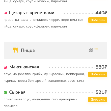
яйца, сухари, соус «Цезарь», пармезан
440₽
Цезарь с креветками
креветки, салат, помидоры черри, перепелиные
Добавить
яйца, сухари, соус «Цезарь», пармезан
Пицца
580₽
Мексиканская
соус, моцарелла, грибы, лук красный, пепперони,
Добавить
курица, перец болгарский, халапеньо, соус чили
521₽
Сырная
сливочный соус, моцарелла, сыр мраморный,
Добавить
пармезан