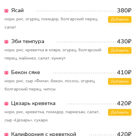
380₽
Ясай
нори, рис, огурец, помидор, болгарский перец,
Добавить
салат
430₽
Эби темпура
нори, рис, креветка в кляре, огурец, болгарский
Добавить
перец, майонез, салат, кунжут
410₽
Бекон сяке
нори, рис, сыр «Фила», бекон, лосось, огурец,
Добавить
болгарский перец, чипсы
420₽
Цезарь креветка
нори, рис, креветка, помидор, пармезан, салат,
Добавить
сыр «Цезарь», сухари
420₽
Калифорния с креветкой