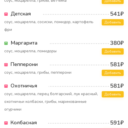
соус, моцарелла, грибы, ветчина
Добавить
541₽
Детская
соус, моцарелла, сосиски, помидор, картофель
Добавить
фри
380₽
Маргарита
соус, моцарелла, помидоры
Добавить
581₽
Пепперони
соус, моцарелла, грибы, пепперони
Добавить
581₽
Охотничья
соус, моцарелла, перец болгарский, лук красный,
Добавить
охотничьи колбаски, грибы, маринованные
огурчики
591₽
Колбасная