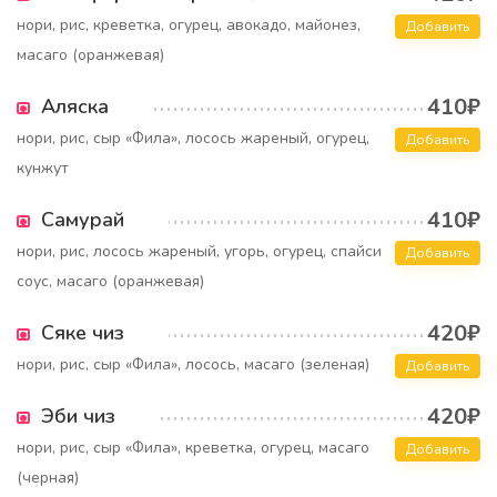
нори, рис, креветка, огурец, авокадо, майонез,
Добавить
масаго (оранжевая)
410₽
Аляска
нори, рис, сыр «Фила», лосось жареный, огурец,
Добавить
кунжут
410₽
Самурай
нори, рис, лосось жареный, угорь, огурец, спайси
Добавить
соус, масаго (оранжевая)
420₽
Сяке чиз
нори, рис, сыр «Фила», лосось, масаго (зеленая)
Добавить
420₽
Эби чиз
нори, рис, сыр «Фила», креветка, огурец, масаго
Добавить
(черная)