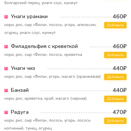
болгарский перец, унаги соус, кунжут
460₽
Унаги урамаки
нори, рис, сыр «Фила», лосось, угорь, апельсин,
Добавить
огурец, унаги соус, кунжут
460₽
Филадельфия с креветкой
нори, рис, сыр «Фила», лосось, креветка
Добавить
440₽
Унаги чиз
нори, рис, сыр «Фила», угорь, масаго (оранжевая)
Добавить
440₽
Банзай
нори, рис, креветка, краб, масаго (черная)
Добавить
470₽
Радуга
нори, рис, сыр «Фила», лосось, угорь, лосось
Добавить
копченый, тунец, огурец