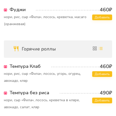
460₽
Фуджи
нори, рис, сыр «Фила», лосось, креветка, масаго
Добавить
(оранжевая)
Горячие роллы
460₽
Темпура Клаб
нори, рис, сыр «Фила», лосось, угорь, огурец,
Добавить
авокадо, кляр
490₽
Темпура без риса
нори, сыр «Фила», лосось, креветка в кляре,
Добавить
авокадо, салат, кляр