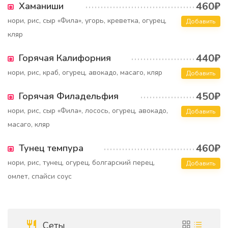
460₽
Хаманиши
нори, рис, сыр «Фила», угорь, креветка, огурец,
Добавить
кляр
440₽
Горячая Калифорния
нори, рис, краб, огурец, авокадо, масаго, кляр
Добавить
450₽
Горячая Филадельфия
нори, рис, сыр «Фила», лосось, огурец, авокадо,
Добавить
масаго, кляр
460₽
Тунец темпура
нори, рис, тунец, огурец, болгарский перец,
Добавить
омлет, спайси соус
Сеты