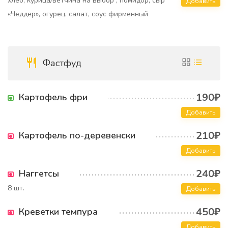
хлеб, курица/ветчина на выбор , помидор, сыр
Добавить
«Чеддер», огурец, салат, соус фирменный
Фастфуд
190₽
Картофель фри
Добавить
210₽
Картофель по-деревенски
Добавить
240₽
Наггетсы
8 шт.
Добавить
450₽
Креветки темпура
Добавить