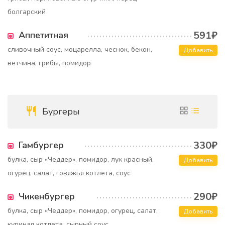
болгарский
591₽
Аппетитная
сливочный соус, моцарелла, чеснок, бекон,
Добавить
ветчина, грибы, помидор
Бургеры
330₽
Гамбургер
булка, сыр «Чеддер», помидор, лук красный,
Добавить
огурец, салат, говяжья котлета, соус
290₽
Чикенбургер
булка, сыр «Чеддер», помидор, огурец, салат,
Добавить
куриная котлета, сырный соус