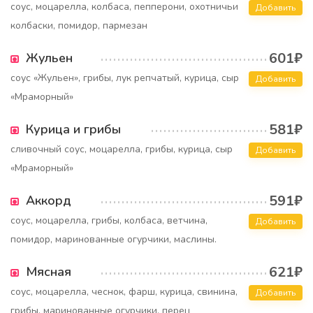
соус, моцарелла, колбаса, пепперони, охотничьи
Добавить
колбаски, помидор, пармезан
601₽
Жульен
соус «Жульен», грибы, лук репчатый, курица, сыр
Добавить
«Мраморный»
581₽
Курица и грибы
сливочный соус, моцарелла, грибы, курица, сыр
Добавить
«Мраморный»
591₽
Аккорд
соус, моцарелла, грибы, колбаса, ветчина,
Добавить
помидор, маринованные огурчики, маслины.
621₽
Мясная
соус, моцарелла, чеснок, фарш, курица, свинина,
Добавить
грибы, маринованные огурчики, перец