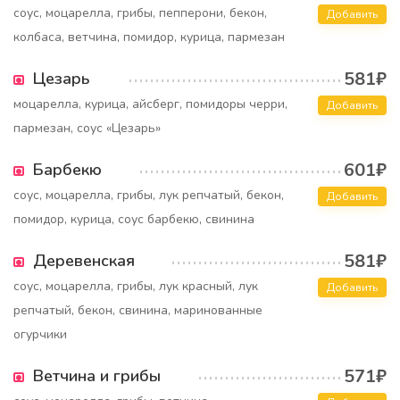
соус, моцарелла, грибы, пепперони, бекон,
Добавить
колбаса, ветчина, помидор, курица, пармезан
581₽
Цезарь
моцарелла, курица, айсберг, помидоры черри,
Добавить
пармезан, соус «Цезарь»
601₽
Барбекю
соус, моцарелла, грибы, лук репчатый, бекон,
Добавить
помидор, курица, соус барбекю, свинина
581₽
Деревенская
соус, моцарелла, грибы, лук красный, лук
Добавить
репчатый, бекон, свинина, маринованные
огурчики
571₽
Ветчина и грибы