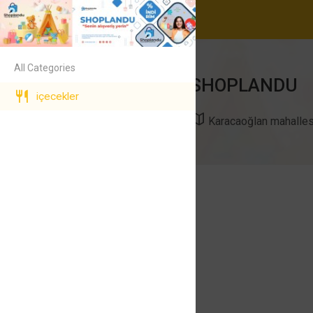
All Categories
SHOPLANDU
içecekler
Karacaoğlan mahalles
SHOPLANDU
1.000$
shoplandu