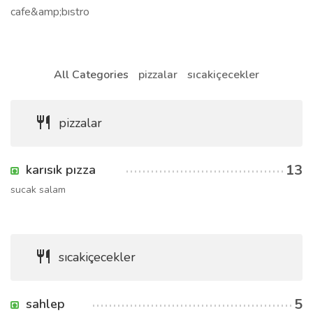
cafe&amp;bıstro
All Categories
pizzalar
sıcakiçecekler
pizzalar
13
karısık pızza
sucak salam
sıcakiçecekler
5
sahlep