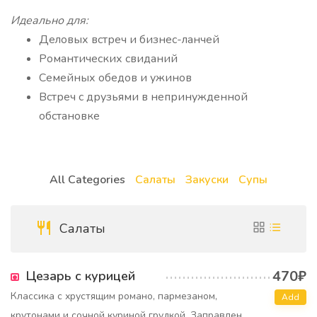
Идеально для:
Деловых встреч и бизнес-ланчей
Романтических свиданий
Семейных обедов и ужинов
Встреч с друзьями в непринужденной
обстановке
All Categories
Салаты
Закуски
Супы
Салаты
470₽
Цезарь с курицей
Классика с хрустящим романо, пармезаном,
Add
крутонами и сочной куриной грудкой. Заправлен