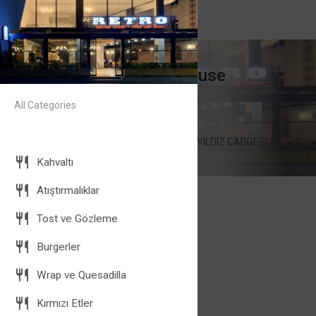
Retro Coffee House
Coffee and More
All Categories
08:00 - 24:00
jkj
HACI HALİL MAHALLESİ YILDIZ CADDESİ NO:5\C
Gebze\KOCAELİ
Kahvaltı
Atıştırmalıklar
Tost ve Gözleme
Burgerler
Wrap ve Quesadilla
Kırmızı Etler