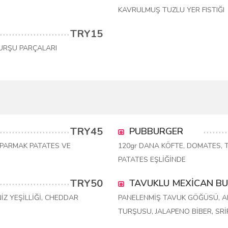
KAVRULMUŞ TUZLU YER FISTIĞI
TRY15
TURŞU PARÇALARI
TRY45
PUBBURGER
 PARMAK PATATES VE
120gr DANA KÖFTE, DOMATES, T
PATATES EŞLİĞİNDE
TRY50
TAVUKLU MEXİCAN B
İZ YEŞİLLİĞİ, CHEDDAR
PANELENMİŞ TAVUK GÖĞÜSÜ, AK
TURŞUSU, JALAPENO BİBER, SRİ