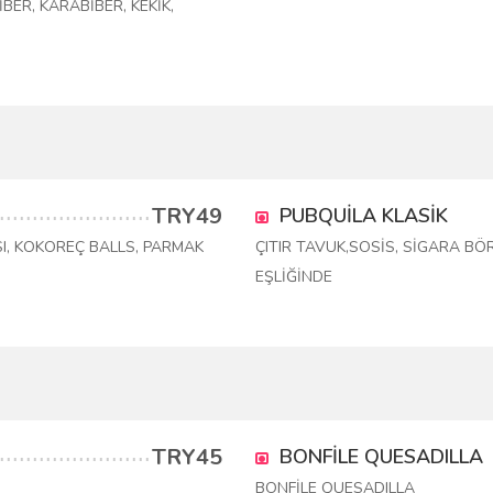
BER, KARABİBER, KEKİK,
TRY49
PUBQUİLA KLASİK
I, KOKOREÇ BALLS, PARMAK
ÇITIR TAVUK,SOSİS, SİGARA BÖ
EŞLİĞİNDE
TRY45
BONFİLE QUESADILLA
BONFİLE QUESADILLA