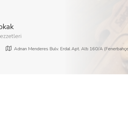
okak
ezzetleri
Adnan Menderes Bulv. Erdal Apt. Altı 160/A (Fenerbahçe 