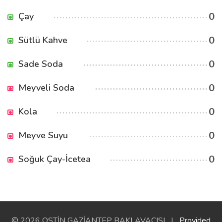
0
Çay
0
Sütlü Kahve
0
Sade Soda
0
Meyveli Soda
0
Kola
0
Meyve Suyu
0
Soğuk Çay-İcetea
© 2026 OSTİN GAZİANTEP BAKLAVACISI |
Provided