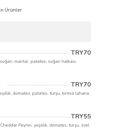
n Ürünler
TRY70
oğan, mantar, patates, soğan halkası,
TRY70
llik, domates, patates, turşu, kırmızı lahana
TRY55
ddar Peyniri, yeşillik, domates, turşu, özel