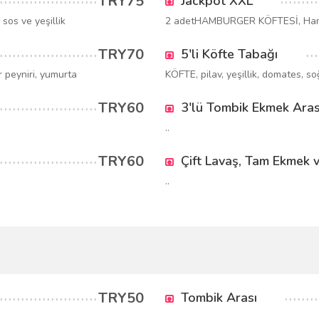
TRY75
Jackpot XXL
os ve yeşillik
2 adetHAMBURGER KÖFTESİ, Hambur
TRY70
5'li Köfte Tabağı
peyniri, yumurta
KÖFTE, pilav, yeşillik, domates, so
TRY60
3'lü Tombik Ekmek Aras
..
TRY60
Çift Lavaş, Tam Ekmek v
..
TRY50
Tombik Arası
..