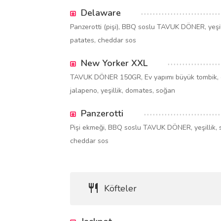
Delaware
Panzerotti (pişi), BBQ soslu TAVUK DÖNER, yeşill
patates, cheddar sos
New Yorker XXL
TAVUK DÖNER 150GR, Ev yapımı büyük tombik, 
jalapeno, yeşillik, domates, soğan
Panzerotti
Pişi ekmeği, BBQ soslu TAVUK DÖNER, yeşillik, s
cheddar sos
Köfteler