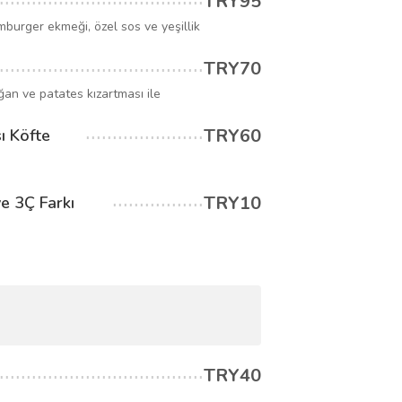
TRY95
ger ekmeği, özel sos ve yeşillik
TRY70
ğan ve patates kızartması ile
TRY60
ı Köfte
TRY10
e 3Ç Farkı
TRY40