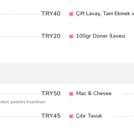
TRY40
Çift Lavaş, Tam Ekmek v
..
TRY20
100gr Döner İlavesi
..
TRY50
Mac & Chesee
kroket, patates kızartması
..
TRY45
Çıtır Tavuk
..