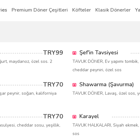
ies
Premium Döner Çeşitleri
Köfteler
Klasik Dönerler
Ya
TRY99
Şef'in Tavsiyesi
urt, maydanoz, özel sos. 2
TAVUK DÖNER, Ev yapımı tombik, s
cheddar peyniri, özel sos
TRY70
Shawarma (Şavurma)
ar peynir, soğan, kaliforniya
TAVUK DÖNER, Lavaş, özel sos, yeşi
TRY70
Karayel
ulyesi, cheddar sosu, yeşillik,
TAVUK HALKALARI, Siyah ekmek, Che
sos