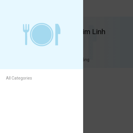
Nước Trái Cây Kim Linh
Nước Trái Cây Kim Linh
9h00-22h00
16 Phạm Văn Nghị, Đà Nẵng
All Categories
Nước Mía
6.000
Nước Ép
Nước mía
Nước Chanh Tươi
10.000
Nước Chanh Tươi