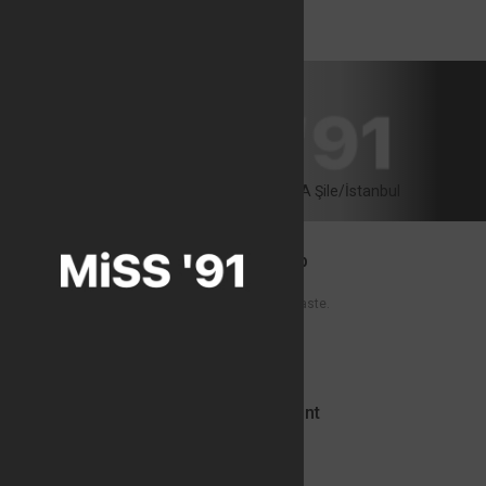
Miss'91 Şile
Restaurant Cafe
Üsküdar Caddesi No 60/A Şile/İstanbul
Ezogelin Çorbası /Ezogelin Soup
18
It is made with lentil, mint, butter, tomato paste.
Mercimek Çorbası /Lentil Soup
18
Günlük sorunuz/ Ask daily.
Yayla Çorbası / Rice, Yoghurt, Mint
Soup
18
Günlük sorunuz / Ask daily.