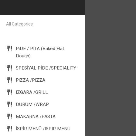
Domates Çorbası /Tomato Soup
18
Günlük sorunuz /Ask daily.
All Categories
ÇORBA /SOUP
PiDE / PITA (Baked Flat
Dough)
SPESİYAL PİDE /SPECIALITY
PiZZA /PIZZA
IZGARA /GRILL
DÜRÜM /WRAP
MAKARNA /PASTA
İSPİR MENÜ /ISPIR MENU