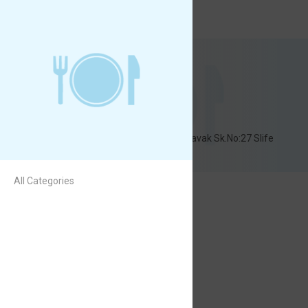
Kolin Restoran
Kolin Restoran
24 Saat
Yenibosna Merkez Mh.Kavak Sk.No:27 Slife
Bahçelievler /İstanbul
All Categories
Çorbalar