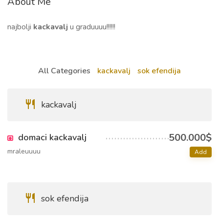
About Me
najbolji
kackavalj
u graduuuu!!!!!!
All Categories
kackavalj
sok efendija
kackavalj
500.000$
domaci kackavalj
mraleuuuu
Add
sok efendija