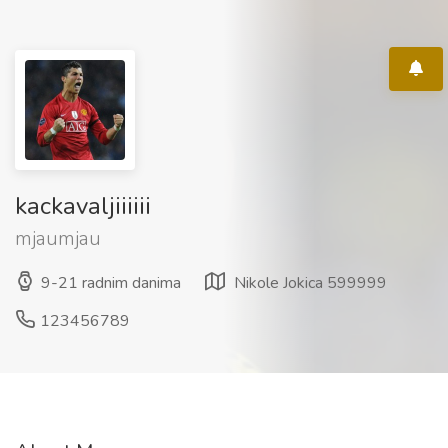
kackavaljiiiiii
mjaumjau
9-21 radnim danima
Nikole Jokica 599999
123456789