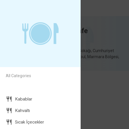
Hicaz Taksim Cafe
Hicaz Taksim Cafe
Domino Tekel, Çandarlı Sokağı, Cumhuriyet
Mahallesi, Beylikdüzü, İstanbul, Marmara Bölgesi,
34520, Türkiye
All Categories
Kahvaltı tabağı
Ana Yemekler
20
Peynir çeşitleri zeytin çeşitleri
Kabablar
Kahvaltı
Sıcak İçecekler