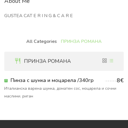
About Me
GUSTEA CAT E R I N G & C A R E
All Categories
ПРИНЗА РОМАНА
ПРИНЗА РОМАНА
8€
Пинза с шунка и моцарела /340гр
Италианска варена шунка, доматен сос, моцарела и сочни
маслини. риган