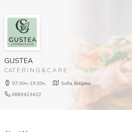
GUSTEA
CAT E R I N G & C A R E
07:30ч.-19:30ч.
Sofia, Bulgaria
0889423422