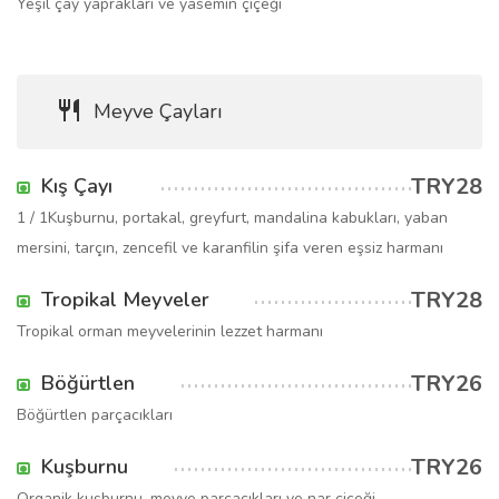
Yeşil çay yaprakları ve yasemin çiçeği
Meyve Çayları
TRY28
Kış Çayı
1 / 1Kuşburnu, portakal, greyfurt, mandalina kabukları, yaban
mersini, tarçın, zencefil ve karanfilin şifa veren eşsiz harmanı
TRY28
Tropikal Meyveler
Tropikal orman meyvelerinin lezzet harmanı
TRY26
Böğürtlen
Böğürtlen parçacıkları
TRY26
Kuşburnu
Organik kuşburnu, meyve parçacıkları ve nar çiçeği