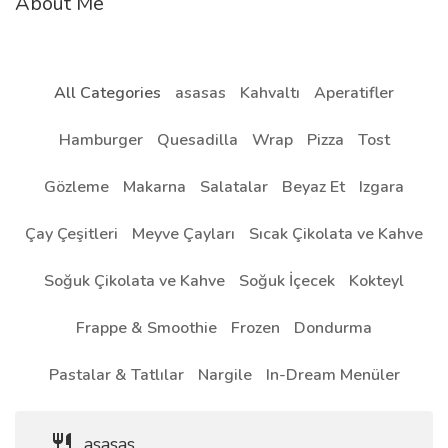
About Me
All Categories
asasas
Kahvaltı
Aperatifler
Hamburger
Quesadilla
Wrap
Pizza
Tost
Gözleme
Makarna
Salatalar
Beyaz Et
Izgara
Çay Çeşitleri
Meyve Çayları
Sıcak Çikolata ve Kahve
Soğuk Çikolata ve Kahve
Soğuk İçecek
Kokteyl
Frappe & Smoothie
Frozen
Dondurma
Pastalar & Tatlılar
Nargile
In-Dream Menüler
asasas