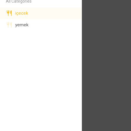
All Categories
içecek
yemek