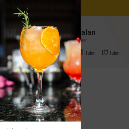
falan
falan
falan
falan
portakal
TRY100
portakal mosadl