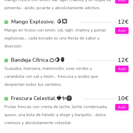
Add
pimienta… ácido, picante y absolutamente adictivo.
12€
Mango Explosivo. 🥭💥
Mango en trozos con limón, sal, tajín, chamoy y perlas
Add
explosivas… cada bocado es una fiesta de sabor y
diversión.
12€
Bandeja Cítrica.🍊🍋🍍
Guayaba, manzana, mamoncillo, uvas verdes y
Add
carambola con sal y limón… frescura y acidez que
despiertan todos tus sentidos.
10€
Frescura Celestial.🍓✨🥝
Frutas frescas con crema de leche, leche condensada,
Add
queso, una bola de helado a elegir y barquillo… dulce,
cremoso y absolutamente celestial.