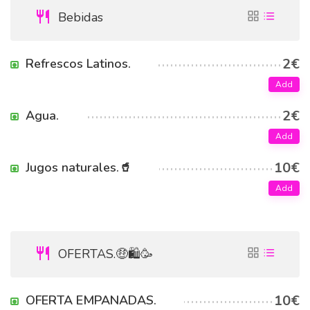
Bebidas
2€
Refrescos Latinos.
Add
2€
Agua.
Add
10€
Jugos naturales.🥤
Add
OFERTAS.🤑🛍️🥳
10€
OFERTA EMPANADAS.