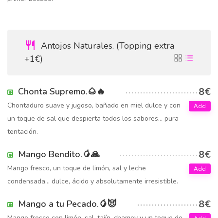
Antojos Naturales. (Topping extra
+1€)
8€
Chonta Supremo.🌰🔥
Chontaduro suave y jugoso, bañado en miel dulce y con
Add
un toque de sal que despierta todos los sabores… pura
tentación.
8€
Mango Bendito.🥭🙏
Mango fresco, un toque de limón, sal y leche
Add
condensada… dulce, ácido y absolutamente irresistible.
8€
Mango a tu Pecado.🥭😈
Mango fresco con limón, sal, tajín, chamoy y un toque de