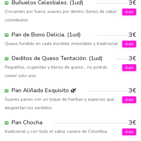
3€
Buñuelos Celestiales. (1ud)
Crocantes por fuera, suaves por dentro, llenos de sabor
Add
colombiano.
3€
Pan de Bono Delicia. (1ud)
Queso fundido en cada mordida, irresistible y tradicional.
Add
3€
Deditos de Queso Tentación. (1ud)
Pequeños, crujientes y llenos de queso… no podrás
Add
comer solo uno.
3€
Pan Aliñado Exquisito 🌿
Suaves panes con un toque de hierbas y especias que
Add
despiertan los sentidos.
3€
Pan Chocha
tradicional y con todo el sabor casero de Colombia.
Add