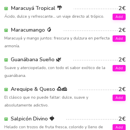
2€
Maracuyá Tropical 🌴
Ácido, dulce y refrescante… un viaje directo al trópico.
Add
2€
Maracumango 🥭
Maracuyá y mango juntos: frescura y dulzura en perfecta
Add
armonía.
2€
Guanábana Sueño 🌿
Suave y aterciopelado, con todo el sabor exótico de la
Add
guanábana.
2€
Arequipe & Queso 🍮🧀
El clásico que no puede faltar: dulce, suave y
Add
absolutamente adictivo.
2€
Salpicón Divino 🍓
Helado con trozos de fruta fresca, colorido y lleno de
Add