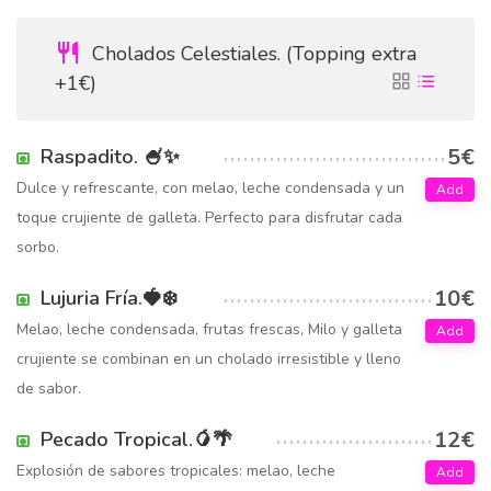
Cholados Celestiales. (Topping extra
+1€)
5€
Raspadito. 🍧✨
Dulce y refrescante, con melao, leche condensada y un
Add
toque crujiente de galleta. Perfecto para disfrutar cada
sorbo.
10€
Lujuria Fría.🍓❄️
Melao, leche condensada, frutas frescas, Milo y galleta
Add
crujiente se combinan en un cholado irresistible y lleno
de sabor.
12€
Pecado Tropical.🥭🌴
Explosión de sabores tropicales: melao, leche
Add