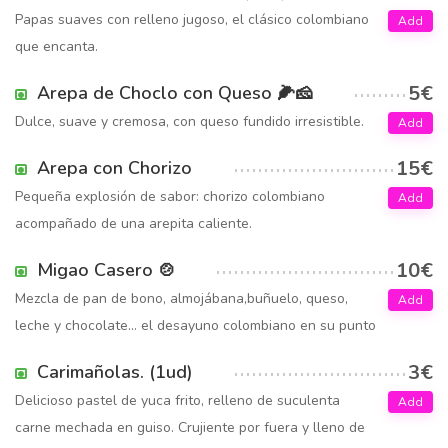
Papas suaves con relleno jugoso, el clásico colombiano
Add
que encanta.
5€
Arepa de Choclo con Queso 🌽🧀
Dulce, suave y cremosa, con queso fundido irresistible.
Add
15€
Arepa con Chorizo
Pequeña explosión de sabor: chorizo colombiano
Add
acompañado de una arepita caliente.
10€
Migao Casero 🍲
Mezcla de pan de bono, almojábana,buñuelo, queso,
Add
leche y chocolate... el desayuno colombiano en su punto
3€
Carimañolas. (1ud)
Delicioso pastel de yuca frito, relleno de suculenta
Add
carne mechada en guiso. Crujiente por fuera y lleno de