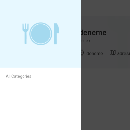
deneme
denem
deneme
adres
All Categories
deneme ürünü
58
dddd
ürün ayrıntısı