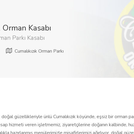
k Orman Kasabı
rman Parkı Kasabı
Cumalıkızık Orman Parkı
e doğal güzellikleriyle ünlü Cumalıkızık köyünde, eşsiz bir orman p
p hizmeti veren işletmemiz, ziyaretçilerine doğanın kalbinde, hu
talıkla hazırlanmış menülerimizle misafirlerimizi ağırlıyor, doğal güz