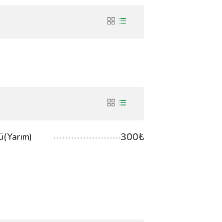
300₺
ü(Yarım)