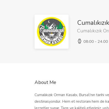
Cumalıkızı
Cumalıkızık O
08:00 - 24.00
About Me
Cumalıkızık Orman Kasabı, Bursa\'nın tarihi v
destinasyondur. Hem et restoranı hem de kasa
lezzetler sunar. Taze ve kaliteli etlerimiz, us