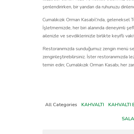
şenlendirirken, bir yandan da ruhunuzu dinlend
Cumalıkızık Orman Kasabı\'nda, geleneksel Tü
İşletmemizde, her biri alanında deneyimli şefle
ailenizle ve sevdiklerinizle birlikte keyifli vakit
Restoranımızda sunduğumuz zengin menü seçen
zenginleştirebilirsiniz. İster restoranımızda le
temin edin; Cumalıkızık Orman Kasabı, her za
All Categories
KAHVALTI
KAHVALTI 
SALA