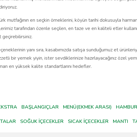
iriyoruz.
rk mutfağının en seçkin örneklerini, köyün tarihi dokusuyla harma
rimiz tarafından özenle seçilen, en taze ve en kaliteli etler kullanı
 geçirebilirsiniz.
eklerinin yanı sıra, kasabımızda satışa sunduğumuz et ürünleriyl
zzetli bir yemek yiyin, ister sevdiklerinize hazırlayacağınız özel yem
man en yüksek kalite standartlarını hedefler.
EKSTRA
BAŞLANGIÇLAR
MENÜ(EKMEK ARASI)
HAMBUR
TALAR
SOĞUK İÇECEKLER
SICAK İÇECEKLER
MANTI
T