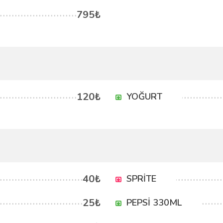
795₺
120₺
YOĞURT
40₺
SPRİTE
25₺
PEPSİ 330ML