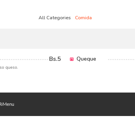
All Categories
Comida
Bs.5
Queque
oso queso.
RiMenu