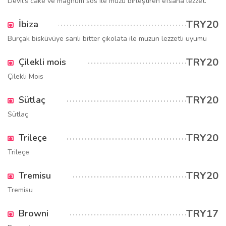
Devil's cake ve magnum sos ile muzu birleştiren efsana lezzet.
TRY20
İbiza
Burçak bisküvüye sarılı bitter çikolata ile muzun lezzetli uyumu
TRY20
Çilekli mois
Çilekli Mois
TRY20
Sütlaç
Sütlaç
TRY20
Trileçe
Trileçe
TRY20
Tremisu
Tremisu
TRY17
Browni