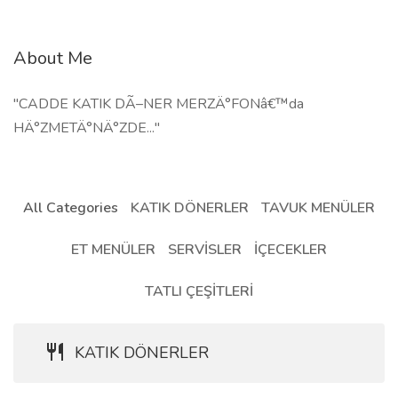
About Me
"CADDE KATIK DÃ–NER MERZÄ°FONâ€™da
HÄ°ZMETÄ°NÄ°ZDE..."
All Categories
KATIK DÖNERLER
TAVUK MENÜLER
ET MENÜLER
SERVİSLER
İÇECEKLER
TATLI ÇEŞİTLERİ
KATIK DÖNERLER