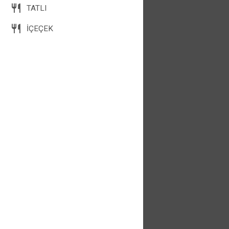
TATLI
TRY12
MERCİMEK ÇORBA
İÇEÇEK
EZOGELİN ÇORBA
TRY12
EZOGELİN ÇORBA