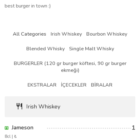
best burger in town :)
All Categories
Irish Whiskey
Bourbon Whiskey
Blended Whisky
Single Malt Whisky
BURGERLER (120 gr burger köftesi, 90 gr burger
ekmeği)
EKSTRALAR
İÇECEKLER
BİRALAR
Irish Whiskey
1
Jameson
8cl | ₺