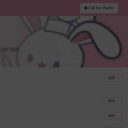
Call the Waiter
35331365
ADD
ADD
ADD