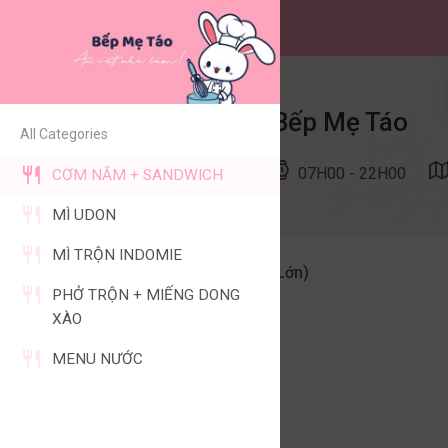
Bếp Mẹ Táo
All Categories
07H00 - 22H00
CƠM NẮM + SANDWICH
MÌ UDON
MÌ TRỘN INDOMIE
Cơm nắm truyền thống (Lớn)
PHỞ TRỘN + MIẾNG DONG
11.000VNĐ
XÀO
Cơm nắm phô mai (Lớn)
MENU NƯỚC
12.000VNĐ
Sandwich xúc xích/thanh cua
16.000VNĐ