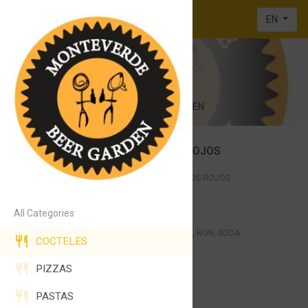
EN
BEER GARDEN
DEBAJO DE OPEN KITCHEN
GIN TONIC DE FRUTOS ROJOS
4.400₡
GINEBRA, AGUA TONICA Y FRUTOS ROJOS
MOJITO
All Categories
4.500₡
HIERBA BUENA, LIMON, AZUCAR, RON, SODA
COCTELES
cuba libre
PIZZAS
4.400₡
COCA COLA, RON Y LIMON
PASTAS