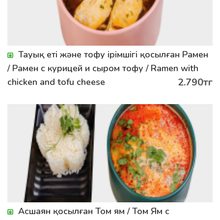
Тауық еті және тофу ірімшігі қосылған Рамен
/ Рамен с курицей и сыром тофу / Ramen with
2.790тг
chicken and tofu cheese
Асшаян қосылған Том ям / Том Ям с