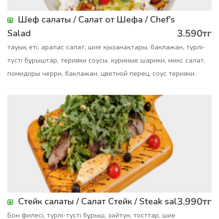
Шеф салаты / Салат от Шефа / Chef's
3.590тг
Salad
тауық еті, аралас салат, шие қызанақтары, баклажан, түрлі-
түсті бұрыштар, терияки соусы. куриные шарики, микс салат,
помидоры черри, баклажан, цветной перец, соус терияки.
3.990тг
Стейк салаты / Салат Стейк / Steak salad
Бон филесі, түрлі-түсті бұрыш, зәйтүн, тосттар, шие