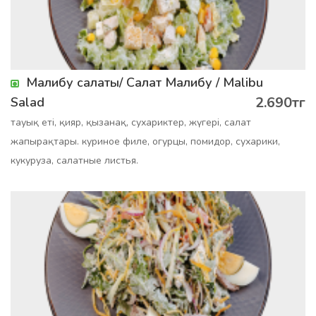
Малибу салаты/ Салат Малибу / Malibu
2.690тг
Salad
тауық еті, қияр, қызанақ, сухариктер, жүгері, салат
жапырақтары. куриное филе, огурцы, помидор, сухарики,
кукуруза, салатные листья.