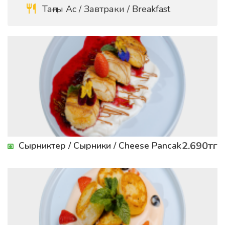
Таңғы Ас / Завтраки / Breakfast
2.690тг
Сырниктер / Сырники / Сheese Pancakes