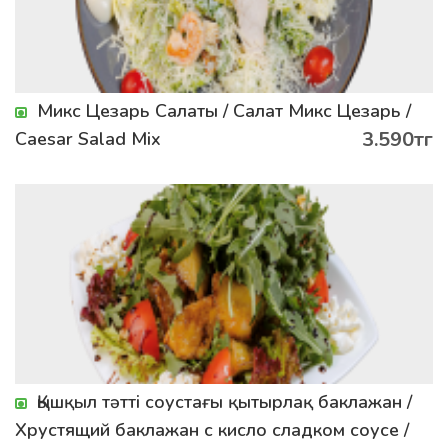
Микс Цезарь Салаты / Салат Микс Цезарь /
3.590тг
Caesar Salad Mix
Қышқыл тәтті соустағы қытырлақ баклажан /
Хрустящий баклажан с кисло сладком соусе /