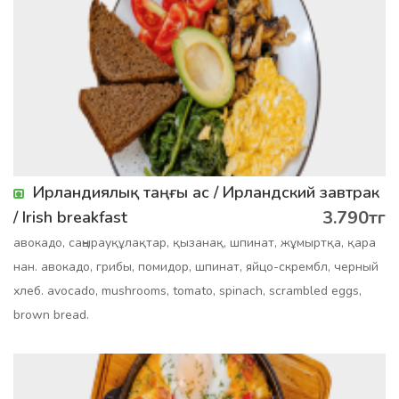
Ирландиялық таңғы ас / Ирландский завтрак
3.790тг
/ Irish breakfast
авокадо, саңырауқұлақтар, қызанақ, шпинат, жұмыртқа, қара
нан. авокадо, грибы, помидор, шпинат, яйцо-скрембл, черный
хлеб. avocado, mushrooms, tomato, spinach, scrambled eggs,
brown bread.