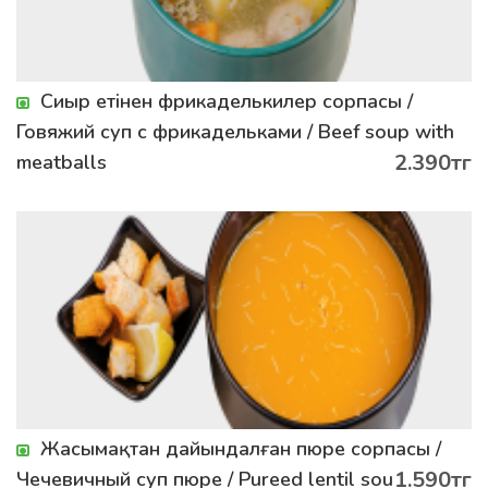
Сиыр етінен фрикаделькилер сорпасы /
Говяжий суп с фрикадельками / Beef soup with
2.390тг
meatballs
Жасымақтан дайындалған пюре сорпасы /
1.590тг
Чечевичный суп пюре / Pureed lentil soup