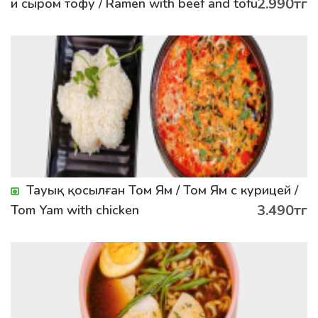
2.990тг
и сыром тофу / Ramen with beef and tofu
Тауық қосылған Том Ям / Том Ям с курицей /
3.490тг
Tom Yam with chicken