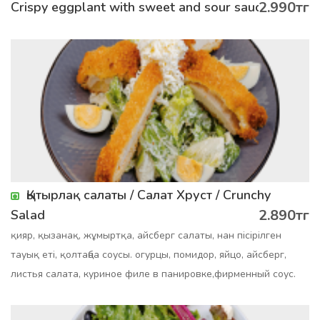
2.990тг
Crispy eggplant with sweet and sour sauce
Қытырлақ салаты / Салат Хруст / Crunchy
2.890тг
Salad
қияр, қызанақ, жұмыртқа, айсберг салаты, нан пісірілген
тауық еті, қолтаңба соусы. огурцы, помидор, яйцо, айсберг,
листья салата, куриное филе в панировке,фирменный соус.