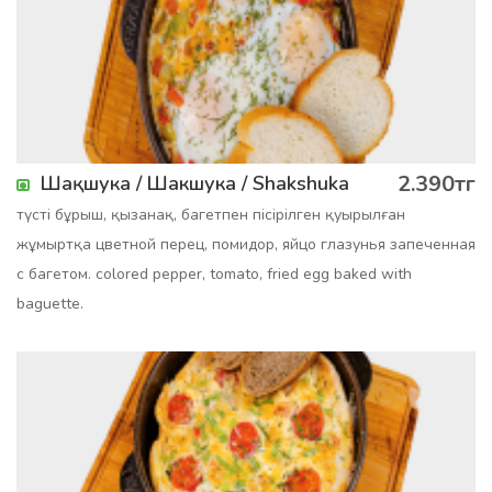
2.390тг
Шақшука / Шакшука / Shakshuka
түсті бұрыш, қызанақ, багетпен пісірілген қуырылған
жұмыртқа цветной перец, помидор, яйцо глазунья запеченная
с багетом. colored pepper, tomato, fried egg baked with
baguette.