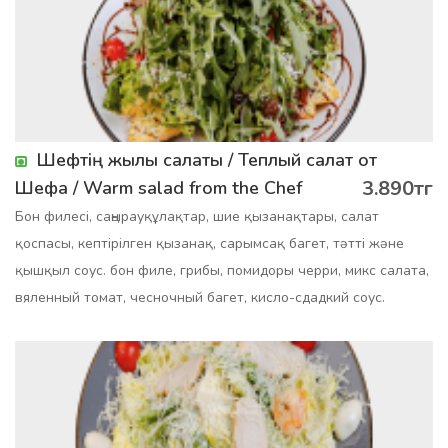
Шефтің жылы салаты / Теплый салат от
3.890тг
Шефа / Warm salad from the Chef
Бон филесі, саңырауқұлақтар, шие қызанақтары, салат
қоспасы, кептірілген қызанақ, сарымсақ багет, тәтті және
қышқыл соус. бон филе, грибы, помидоры черри, микс салата,
вяленный томат, чесночный багет, кисло-сдадкий соус.