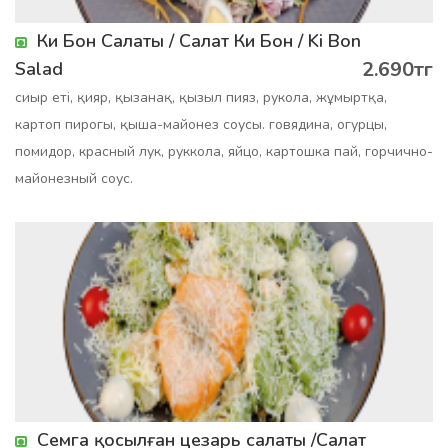
Ки Бон Салаты / Салат Ки Бон / Ki Bon
2.690тг
Salad
сиыр еті, қияр, қызанақ, қызыл пияз, рукола, жұмыртқа,
картоп пирогы, қыша-майонез соусы. говядина, огурцы,
помидор, красный лук, руккола, яйцо, картошка пай, горчично-
майонезный соус.
Семга қосылған цезарь салаты /Салат