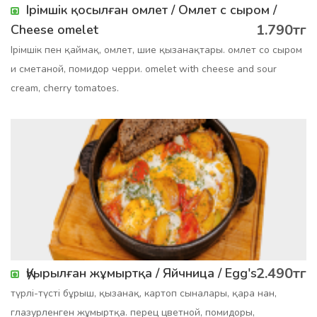
Ірімшік қосылған омлет / Омлет с сыром /
1.790тг
Cheese omelet
Ірімшік пен қаймақ, омлет, шие қызанақтары. омлет со сыром
и сметаной, помидор черри. оmelet with cheese and sour
cream, cherry tomatoes.
2.490тг
Қуырылған жұмыртқа / Яйчница / Egg's
түрлі-түсті бұрыш, қызанақ, картоп сыналары, қара нан,
глазурленген жұмыртқа. перец цветной, помидоры,