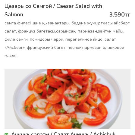
Цезарь со Семгой / Caesar Salad with
3.590тг
Salmon
семга филесі, шие қызанақтары, бөдене жұмыртқасы,айсберг
салат, француз багетасы,сарымсақ, пармезан,зәйтүн майы.
филе семги, помидоры черри, перепелиное яйцо, салат
«Айсберг», французский багет, чеснок,пармезан оливковое
масло.
Ачучук салаты / Салат Ачичук / Achichuk