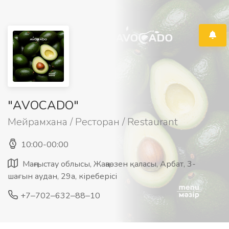
"AVOCADO"
Мейрамхана / Ресторан / Restaurant
10:00-00:00
Маңғыстау облысы, Жаңаөзен қаласы, Арбат, 3-
шағын аудан, 29а, кіреберісі
+7‒702‒632‒88‒10