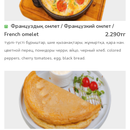
Француздық омлет / Французкий омлет /
2.290тг
French omelet
түрлі-түсті бұрыштар, шие қызанақтары, жұмыртқа, қара нан.
цветной перец, помидоры черри, яйцо, черный хлеб. colored
peppers, cherry tomatoes, egg, black bread.