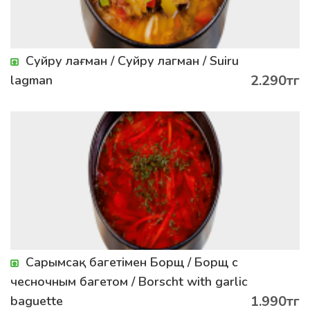
Суйру лағман / Суйру лагман / Suiru
2.290тг
lagman
Сарымсақ багетімен Борщ / Борщ с
чесночным багетом / Borscht with garlic
1.990тг
baguette