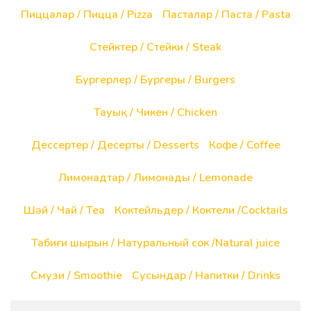
Пиццалар / Пицца / Pizza
Пасталар / Паста / Pasta
Стейктер / Стейки / Steak
Бургерлер / Бургеры / Burgers
Тауық / Чикен / Chicken
Дессертер / Десерты / Desserts
Кофе / Coffee
Лимонадтар / Лимонады / Lemonade
Шәй / Чай / Tea
Коктейльдер / Коктели /Сocktails
Табиғи шырын / Натуральный сок /Natural juice
Смузи / Smoothie
Сусындар / Напитки / Drinks