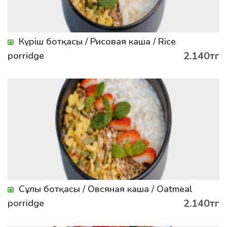
Күріш ботқасы / Рисовая каша / Rice
2.140тг
porridge
Сұлы ботқасы / Овсяная каша / Oatmeal
2.140тг
porridge