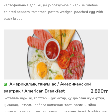
картофельные дольки, яйцо глазурное с черным хлебом.
colored peppers, tomatoes, potato wedges, poached egg with
black bread.
Америқалық таңғы ас / Американский
2.890тг
завтрак / Аmerican Breakfast
ысталған шұжық, тосттар, шұжықтар, қуырылған жұмыртқа,
қызанақ, кетчуп. колбаса копченая, тост, сосиски, яйцо
глазунья, помидор, кетчуп. smoked sausage, toast, frankfurters,