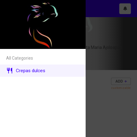
Ajolocrepas
Emiliano Zapata s/n Santa Maria Ajoloapan
Hueypoxtla
All Categories
5578104852
Crepas dulces
Crepa de 1 ingrediente
ADD
50$
customizable