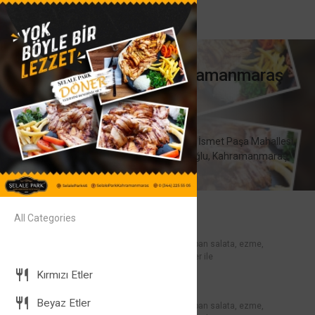
Şelalapark |Kahramanmaraş
Muhabbetin Durağı
08:30-24:00
Şelale Park Çay Bahçesi, İsmet Paşa Mahallesi,
Kahramanmaraş, Dulkadiroğlu, Kahramanmaraş,
Akdeniz Bölgesi, Türkiye
Adana Kebap
All Categories
45
Soğan salatası, babagannuş, çoban salata, ezme,
Kebaplar
közlenmiş soğan, közlenmiş biber ile
Kırmızı Etler
Kuşbaşı Şiş
45
Beyaz Etler
Soğan salatası, babagannuş, çoban salata, ezme,