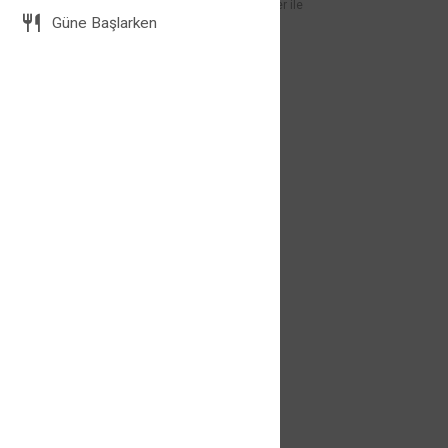
közlenmiş soğan, közlenmiş biber ile
Güne Başlarken