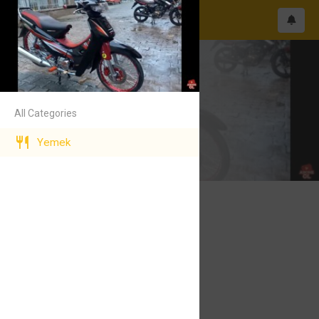
Memo
Memo
All Categories
123
Yemek
Aksaray merkez
05370373068