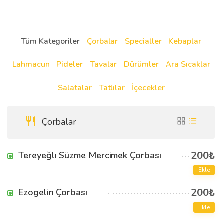
Tüm Kategoriler
Çorbalar
Specialler
Kebaplar
Lahmacun
Pideler
Tavalar
Dürümler
Ara Sıcaklar
Salatalar
Tatlılar
İçecekler
Çorbalar
200₺
Tereyeğlı Süzme Mercimek Çorbası
Ekle
200₺
Ezogelin Çorbası
Ekle