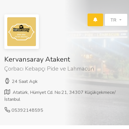
TR
Kervansaray Atakent
Çorbacı Kebapçı Pide ve Lahmacun
24 Saat Açık
Atatürk, Hürriyet Cd. No:21, 34307 Küçükçekmece/
İstanbul
05392148595