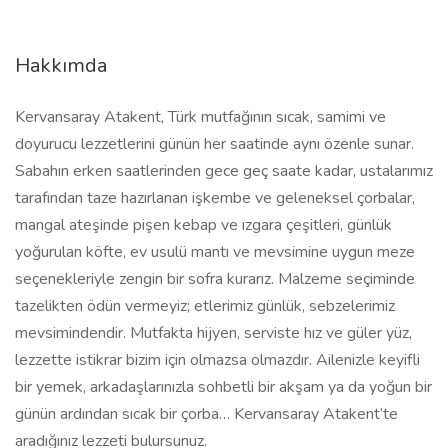
Hakkımda
Kervansaray Atakent, Türk mutfağının sıcak, samimi ve
doyurucu lezzetlerini günün her saatinde aynı özenle sunar.
Sabahın erken saatlerinden gece geç saate kadar, ustalarımız
tarafından taze hazırlanan işkembe ve geleneksel çorbalar,
mangal ateşinde pişen kebap ve ızgara çeşitleri, günlük
yoğurulan köfte, ev usulü mantı ve mevsimine uygun meze
seçenekleriyle zengin bir sofra kurarız. Malzeme seçiminde
tazelikten ödün vermeyiz; etlerimiz günlük, sebzelerimiz
mevsimindendir. Mutfakta hijyen, serviste hız ve güler yüz,
lezzette istikrar bizim için olmazsa olmazdır. Ailenizle keyifli
bir yemek, arkadaşlarınızla sohbetli bir akşam ya da yoğun bir
günün ardından sıcak bir çorba… Kervansaray Atakent’te
aradığınız lezzeti bulursunuz.