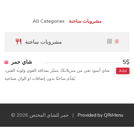
مشروبات ساخنة
All Categories
مشروبات ساخنة
5$
شاي حمر
شاي أسود نقي من سريلانكا، يتميّز بمذاقه القوي ولونه الغني،
Add
يُقدَّم ساخنًا بدون إضافات او الوان صناعية
Provided by QRiMenu
© 2026 حمر للشاي المختص |