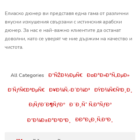
Елиаско дюнер ви представя една гама от различни
вкусни изкушения свързани с истинския арабски
дюнер. За нас е най-важно клиентите да останат
доволни, като се уверят че ние държим на качество и
чистота.
All Categories
Ð”ÑŽÐ½ÐµÑ€
Ð¤Ð°Ð»Ð°Ñ„ÐµÐ»
Ð‘ÑƒÑ€Ð³ÐµÑ€
Ð¥Ð¾Ñ‚-Ð´Ð¾Ð³
ÐŸÐ¾Ñ€Ñ†Ð¸Ð¸
Ð¡ÑƒÐ´Ð¶ÑƒÐº
Ð¨Ð¸Ñˆ Ñ‚Ð°ÑƒÐº
ÐÐ°Ð¿Ð¸Ñ‚ÐºÐ¸
Ð”Ð¾Ð±Ð°Ð²ÐºÐ¸