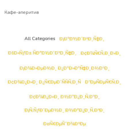
Кафе-аперитив
All Categories
Ð¡Ð°Ð½Ð´Ð²Ð¸Ñ‡Ð¸
ÐšÐ»ÑƒÐ± ÑÐ°Ð½Ð´Ð²Ð¸Ñ‡Ð¸
Ð¢Ð¾Ñ€Ñ‚Ð¸Ð»Ð¸
Ð¡Ð¾Ð»ÐµÐ½Ð¸ Ð¿Ð°Ð»Ð°Ñ‡Ð¸Ð½ÐºÐ¸
Ð¢Ð¾Ð¿Ð»Ð¸ Ð¿Ñ€ÐµÐ´ÑÑÑ‚Ð¸Ñ
Ð”ÐµÑÐµÑ€Ñ‚Ð¸
Ð¢Ð¾Ð¿Ð»Ð¸ Ð½Ð°Ð¿Ð¸Ñ‚ÐºÐ¸
Ð¡Ñ‚ÑƒÐ´ÐµÐ½Ð¸ Ð½Ð°Ð¿Ð¸Ñ‚ÐºÐ¸
Ð¤Ñ€ÐµÑˆÐ¾Ð²Ðµ