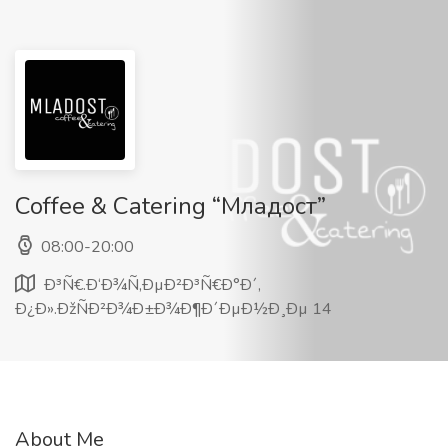
Coffee & Catering “Младост”
08:00-20:00
Ð³Ñ€.Ð‘Ð¾Ñ‚ÐµÐ²Ð³Ñ€Ð°Ð´,
Ð¿Ð».ÐžÑÐ²Ð¾Ð±Ð¾Ð¶Ð´ÐµÐ½Ð¸Ðµ 14
About Me