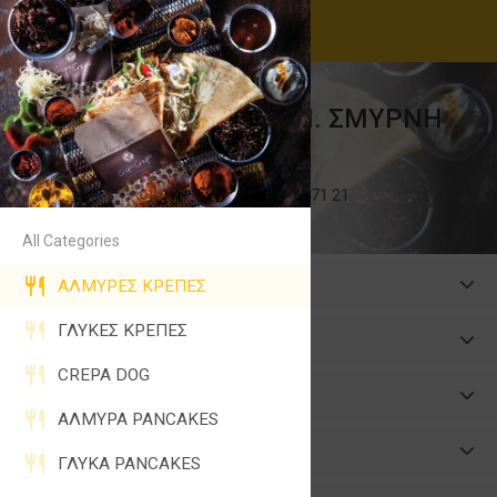
CREPA CREPA N. ΣΜΥΡΝΗ
ΚΡΕΠΕΡΙ
Ειρήνης 2, Νέα Σμύρνη 171 21
210 93 17 705
All Categories
Classic
ΑΛΜΥΡΕΣ ΚΡΕΠΕΣ
ΓΛΥΚΕΣ ΚΡΕΠΕΣ
Ethnic
CREPA DOG
Philadelphia
ΑΛΜΥΡΑ PANCAKES
Light
ΓΛΥΚΑ PANCAKES