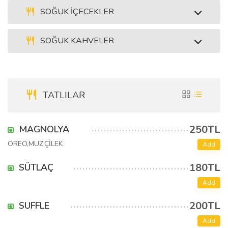
SOĞUK İÇECEKLER
SOĞUK KAHVELER
TATLILAR
250TL
MAGNOLYA
OREO,MUZ,ÇİLEK
Add
180TL
SÜTLAÇ
Add
200TL
SUFFLE
Add