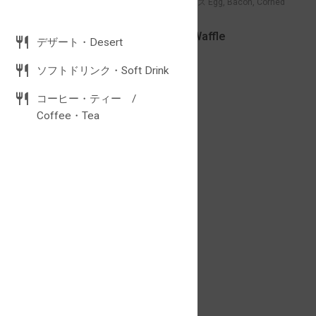
卵とベーコン、コンビーフとチーズ Egg, Bacon, Corned
Food menu（single item)
Beef and Cheese
カレーワッフル・Curry Waffle
デザート・Desert
880JPY
カレーワッフル・Curry Waffle
ソフトドリンク・Soft Drink
コーヒー・ティー /
Coffee・Tea