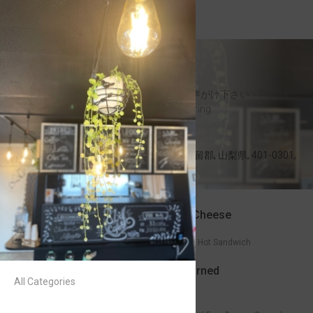
81 Cafe
ご注文の際スタッフまでお声がけ下さい・Please
contact the staff when ordering.
10:00am-5:00pm
船津, 富士河口湖町, 南都留郡, 山梨県, 401-0301,
日本
チキンチーズ・Chicken Cheese
880JPY
チキンチーズホットサンドイッチ Hot Sandwich
コンビーフ卵チーズ・Corned
All Categories
Beef Chee
880JPY
フードメニュー（単品）・