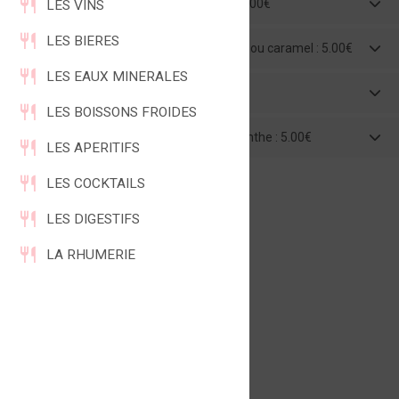
Thé vert nature, menthe ou litchi poire : 5.00€
LES VINS
LES BIERES
Thé aromatisé agrumes, cannelle, vanille ou caramel : 5.00€
LES EAUX MINERALES
Roïbos : 5.00€
LES BOISSONS FROIDES
Infusion Verveine et Tilleul, nature ou menthe : 5.00€
LES APERITIFS
LES COCKTAILS
LES DIGESTIFS
LA RHUMERIE