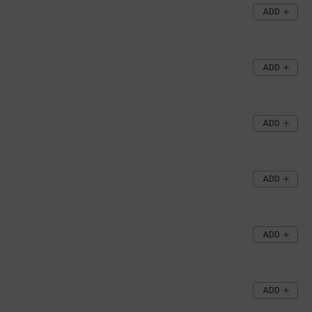
ADD
ADD
ADD
ADD
ADD
ADD