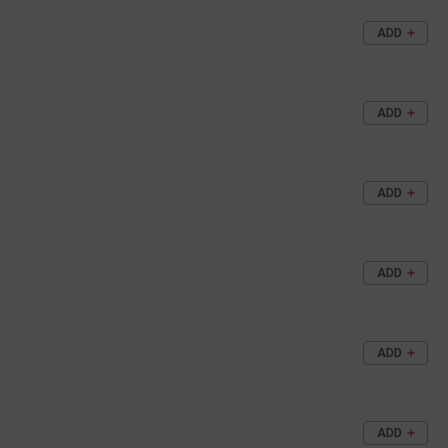
ADD
ADD
ADD
ADD
ADD
ADD