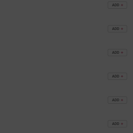
ADD
ADD
ADD
ADD
ADD
ADD