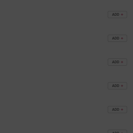
ADD
ADD
ADD
ADD
ADD