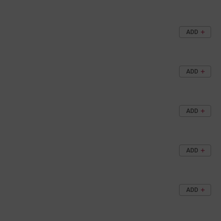
ADD
ADD
ADD
ADD
ADD